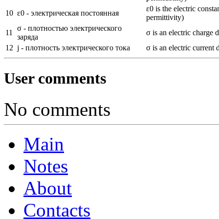
ε0 is the electric const
10
ε0 - электрическая постоянная
permittivity)
σ - плотностью электрического
11
σ is an electric charge 
заряда
12
j - плотность электрического тока
σ is an electric current 
User comments
No comments
Main
Notes
About
Contacts