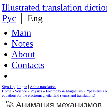
Illustrated translation dicti
Рус
│
Eng
Main
Notes
About
Contacts
Sign Up
│
Log in
│
Add a translation
Home
»
Science
»
Physics
»
Electricity & Magnetism
»
Уравнения М
equations for the electromagnetic field (terms and translations)
🚀 Анимация механизмов