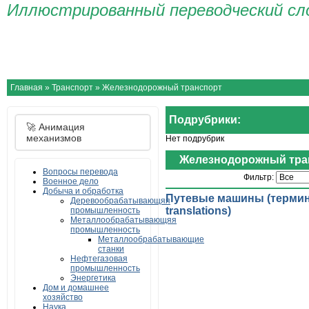
Иллюстрированный переводческий сл
Главная
Материалы
О сайте
Контакты
Авторы и изд
Главная
»
Транспорт
»
Железнодорожный транспорт
Подрубрики:
🚀 Анимация
механизмов
Нет подрубрик
Железнодорожный тра
Вопросы перевода
Фильтр:
Военное дело
Добыча и обработка
Путевые машины (термины 
Деревообрабатывающяя
translations)
промышленность
Металлообрабатывающяя
промышленность
Металлообрабатывающие
станки
Нефтегазовая
промышленность
Энергетика
Дом и домашнее
хозяйство
Наука