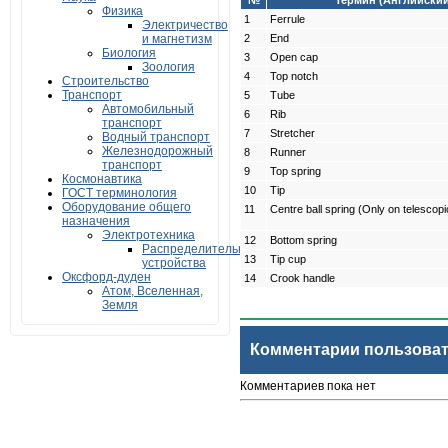
№
Термин (Английский
Физика
1
Ferrule
Электричество
и магнетизм
2
End
Биология
3
Open cap
Зоология
4
Top notch
Строительство
Транспорт
5
Tube
Автомобильный
6
Rib
транспорт
7
Stretcher
Водный транспорт
Железнодорожный
8
Runner
транспорт
9
Top spring
Космонавтика
10
Tip
ГОСТ терминология
Оборудование общего
11
Centre ball spring (Only on telescopi
назначения
Электротехника
12
Bottom spring
Распределительные
13
Tip cup
устройства
Оксфорд-дуден
14
Crook handle
Атом, Вселенная,
Земля
Комментарии пользова
Комментариев пока нет