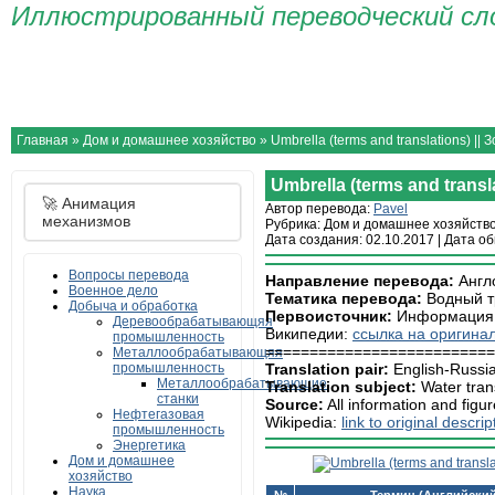
Иллюстрированный переводческий сл
Главная
Материалы
О сайте
Контакты
Авторы и изд
Главная
»
Дом и домашнее хозяйство
»
Umbrella (terms and translations) ||
Umbrella (terms and trans
🚀 Анимация
Автор перевода:
Pavel
механизмов
Рубрика: Дом и домашнее хозяйств
Дата создания: 02.10.2017
|
Дата об
Вопросы перевода
Направление перевода:
Англ
Военное дело
Тематика перевода:
Водный т
Добыча и обработка
Первоисточник:
Информация и
Деревообрабатывающяя
Википедии:
ссылка на оригина
промышленность
==========================
Металлообрабатывающяя
промышленность
Translation pair:
English-
Russi
Металлообрабатывающие
Translation subject:
Water tran
станки
Source:
All information and figur
Нефтегазовая
Wikipedia:
link to original descri
промышленность
Энергетика
Дом и домашнее
хозяйство
Наука